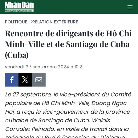
POLITIQUE
RELATION EXTÉRIEURE
Rencontre de dirigeants de Hô Chi
Minh-Ville et de Santiago de Cuba
PAGE D'ACCUEIL
(Cuba)
POLITIQUE
vendredi, 27 septembre 2024 à 10:21
ÉCONOMIE
SOCIÉTÉ
Le 27 septembre, le vice-président du Comité
CULTURE
populaire de Hô Chi Minh-Ville, Duong Ngoc
Hai, a reçu le vice-gouverneur de la province
TOURISME
cubaine de Santiago de Cuba, Waldis
Gonzalez Peinado, en visite de travail dans la
ENVIRONNEMENT
mégapole du Sud à l'occasion du Dialogue