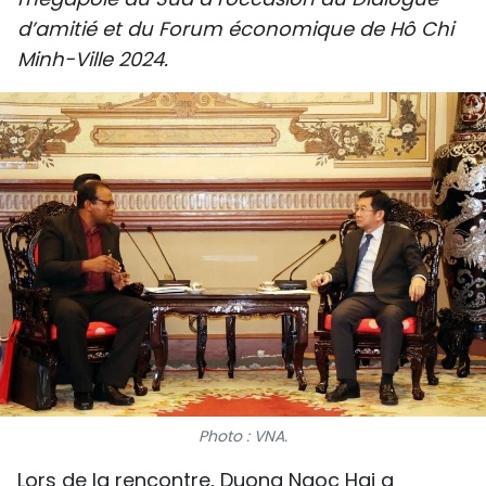
SPORT
d’amitié et du Forum économique de Hô Chi
Minh-Ville 2024.
FRANCOPHONIE
PAYS NATAL
INTERNATIONAL
MÉGASTORIE
INFOGRAPHIE
PHOTO
VIDÉO
Photo : VNA.
À PROPOS DU "PEUPLE"
Lors de la rencontre, Duong Ngoc Hai a