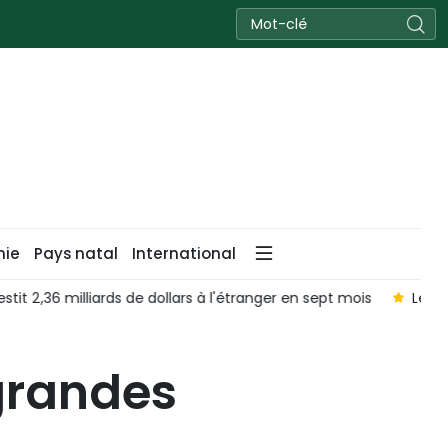
nie
Pays natal
International
,36 milliards de dollars à l'étranger en sept mois
Les feuill
 grandes