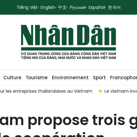
Tiếng Việt
English
中文
Русский
Español
한국어
Culture
Tourisme
Environnement
Sport
Francopho
 entreprises thaïlandaises au Vietnam
Le Vietnam investit 2
etnam propose trois