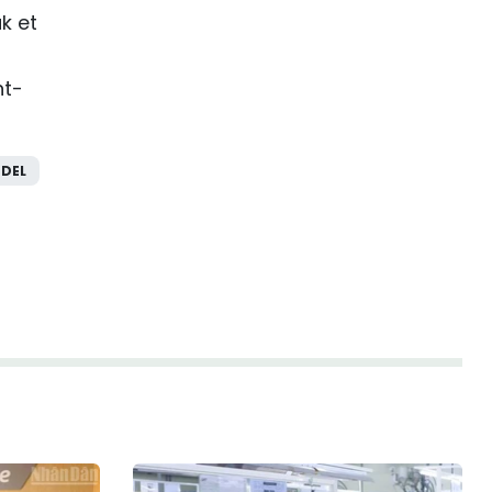
k et
nt-
DEL