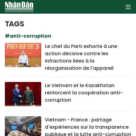
TAGS
#anti-corruption
PAGE D'ACCUEIL
Le chef du Parti exhorte à une
action décisive contre les
POLITIQUE
infractions liées à la
réorganisation de l'appareil
ÉCONOMIE
SOCIÉTÉ
Le Vietnam et le Kazakhstan
renforcent la coopération anti-
CULTURE
corruption
TOURISME
Vietnam - France : partage
d'expériences sur la transparence
ENVIRONNEMENT
publique et la lutte anti-corruption