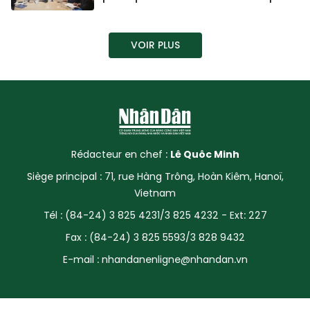
SPORT
VOIR PLUS
FRANCOPHONIE
PAYS NATAL
INTERNATIONAL
MÉGASTORIE
Rédacteur en chef :
Lê Quôc Minh
Siège principal : 71, rue Hàng Trông, Hoàn Kiêm, Hanoï,
INFOGRAPHIE
Vietnam
Tél : (84-24) 3 825 4231/3 825 4232 - Ext: 227
PHOTO
Fax : (84-24) 3 825 5593/3 828 9432
VIDÉO
E-mail :
nhandanenligne@nhandan.vn
À PROPOS DU "PEUPLE"