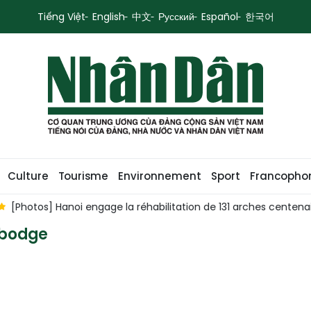
Tiếng Việt
English
中文
Русский
Español
한국어
Culture
Tourisme
Environnement
Sport
Francopho
[Photos] Hanoi engage la réhabilitation de 131 arches centena
mbodge