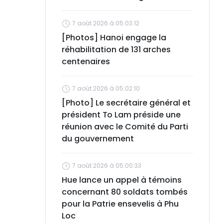
7 août 2026 à 05:03:12
[Photos] Hanoi engage la
réhabilitation de 131 arches
centenaires
7 août 2026 à 05:02:10
[Photo] Le secrétaire général et
président To Lam préside une
réunion avec le Comité du Parti
du gouvernement
7 août 2026 à 05:00:33
Hue lance un appel à témoins
concernant 80 soldats tombés
pour la Patrie ensevelis à Phu
Loc