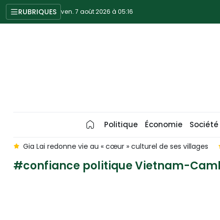
RUBRIQUES
ven. 7 août 2026 à 05:16
Politique
Économie
Société
s
Gia Lai redonne vie au « cœur » culturel de ses villages
#confiance politique Vietnam-Ca