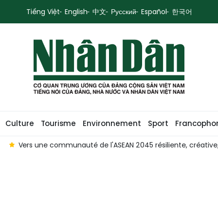
Tiếng Việt
English
中文
Русский
Español
한국어
Culture
Tourisme
Environnement
Sport
Francopho
Vers une communauté de l'ASEAN 2045 résiliente, créative