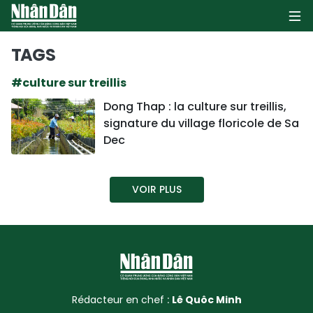
TAGS
#culture sur treillis
PAGE D'ACCUEIL
Dong Thap : la culture sur treillis,
signature du village floricole de Sa
POLITIQUE
Dec
ÉCONOMIE
VOIR PLUS
SOCIÉTÉ
CULTURE
TOURISME
ENVIRONNEMENT
Rédacteur en chef :
Lê Quôc Minh