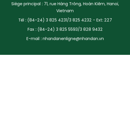
Siège principal : 71, rue Hàng Trông, Hoàn Kiêm, Hanoï,
SPORT
Vietnam
Tél : (84-24) 3 825 4231/3 825 4232 - Ext: 227
FRANCOPHONIE
Fax : (84-24) 3 825 5593/3 828 9432
PAYS NATAL
E-mail :
nhandanenligne@nhandan.vn
INTERNATIONAL
MÉGASTORIE
INFOGRAPHIE
PHOTO
VIDÉO
À PROPOS DU "PEUPLE"