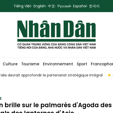
Tiếng Việt
English
中文
Русский
Español
한국어
Culture
Tourisme
Environnement
Sport
Francopho
rofondir le partenariat stratégique intégral
Le Vietnam et la
E
n brille sur le palmarès d'Agoda des