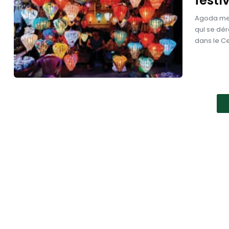
festi
Agoda met 
qui se dér
dans le C