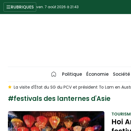
RUBRIQUES
ven. 7 août 2026 à 21:43
Politique
Économie
Société
 d'État du SG du PCV et président To Lam en Australie devrait app
#festivals des lanternes d'Asie
TOURISM
Hoi A