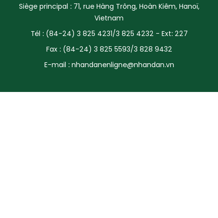
Siège principal : 71, rue Hàng Trông, Hoàn Kiêm, Hanoï,
SPORT
Vietnam
Tél : (84-24) 3 825 4231/3 825 4232 - Ext: 227
FRANCOPHONIE
Fax : (84-24) 3 825 5593/3 828 9432
PAYS NATAL
E-mail :
nhandanenligne@nhandan.vn
INTERNATIONAL
MÉGASTORIE
INFOGRAPHIE
PHOTO
VIDÉO
À PROPOS DU "PEUPLE"