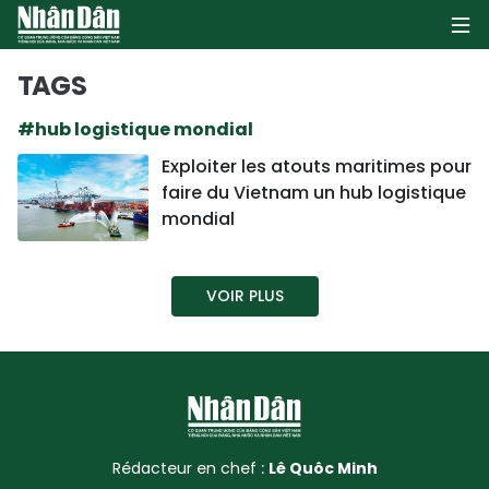
TAGS
#hub logistique mondial
PAGE D'ACCUEIL
Exploiter les atouts maritimes pour
faire du Vietnam un hub logistique
POLITIQUE
mondial
ÉCONOMIE
VOIR PLUS
SOCIÉTÉ
CULTURE
TOURISME
ENVIRONNEMENT
Rédacteur en chef :
Lê Quôc Minh