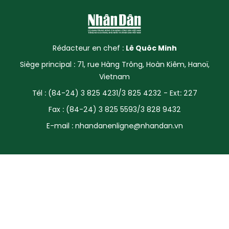
SPORT
FRANCOPHONIE
Rédacteur en chef :
Lê Quôc Minh
PAYS NATAL
Siège principal : 71, rue Hàng Trông, Hoàn Kiêm, Hanoï,
Vietnam
INTERNATIONAL
Tél : (84-24) 3 825 4231/3 825 4232 - Ext: 227
Fax : (84-24) 3 825 5593/3 828 9432
MÉGASTORIE
E-mail :
nhandanenligne@nhandan.vn
INFOGRAPHIE
PHOTO
VIDÉO
À PROPOS DU "PEUPLE"