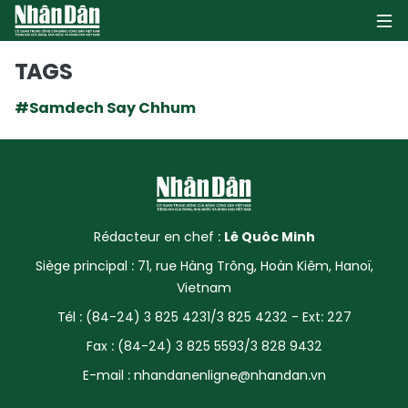
TAGS
#Samdech Say Chhum
PAGE D'ACCUEIL
POLITIQUE
ÉCONOMIE
Rédacteur en chef :
Lê Quôc Minh
SOCIÉTÉ
Siège principal : 71, rue Hàng Trông, Hoàn Kiêm, Hanoï,
Vietnam
CULTURE
Tél : (84-24) 3 825 4231/3 825 4232 - Ext: 227
TOURISME
Fax : (84-24) 3 825 5593/3 828 9432
E-mail :
nhandanenligne@nhandan.vn
ENVIRONNEMENT