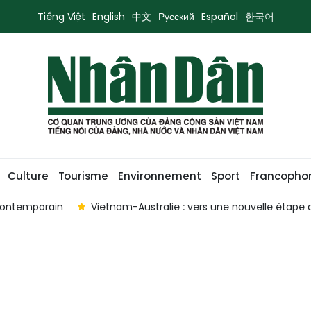
Tiếng Việt
English
中文
Русский
Español
한국어
Culture
Tourisme
Environnement
Sport
Francopho
 contemporain
Vietnam-Australie : vers une nouvelle étape d