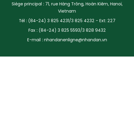
Siège principal : 71, rue Hàng Trông, Hoàn Kiêm, Hanoï,
SPORT
Vietnam
Tél : (84-24) 3 825 4231/3 825 4232 - Ext: 227
FRANCOPHONIE
Fax : (84-24) 3 825 5593/3 828 9432
PAYS NATAL
E-mail :
nhandanenligne@nhandan.vn
INTERNATIONAL
MÉGASTORIE
INFOGRAPHIE
PHOTO
VIDÉO
À PROPOS DU "PEUPLE"