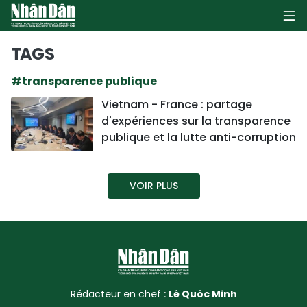
TAGS
#transparence publique
PAGE D'ACCUEIL
Vietnam - France : partage
d'expériences sur la transparence
POLITIQUE
publique et la lutte anti-corruption
ÉCONOMIE
VOIR PLUS
SOCIÉTÉ
CULTURE
TOURISME
ENVIRONNEMENT
Rédacteur en chef :
Lê Quôc Minh