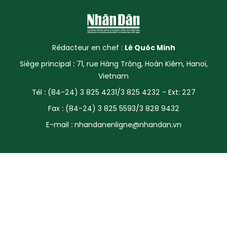
SPORT
FRANCOPHONIE
Rédacteur en chef :
Lê Quôc Minh
PAYS NATAL
Siège principal : 71, rue Hàng Trông, Hoàn Kiêm, Hanoï,
Vietnam
INTERNATIONAL
Tél : (84-24) 3 825 4231/3 825 4232 - Ext: 227
Fax : (84-24) 3 825 5593/3 828 9432
MÉGASTORIE
E-mail :
nhandanenligne@nhandan.vn
INFOGRAPHIE
PHOTO
VIDÉO
À PROPOS DU "PEUPLE"