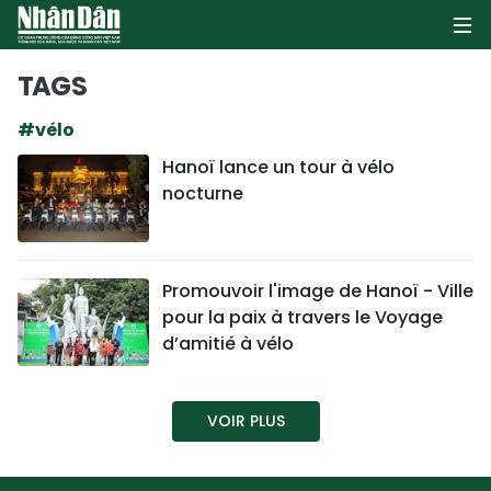
TAGS
#vélo
PAGE D'ACCUEIL
Hanoï lance un tour à vélo
nocturne
POLITIQUE
ÉCONOMIE
Promouvoir l'image de Hanoï - Ville
SOCIÉTÉ
pour la paix à travers le Voyage
d’amitié à vélo
CULTURE
TOURISME
VOIR PLUS
ENVIRONNEMENT