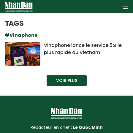
TAGS
#Vinaphone
PAGE D'ACCUEIL
Vinaphone lance le service 5G le
plus rapide du Vietnam
POLITIQUE
ÉCONOMIE
VOIR PLUS
SOCIÉTÉ
CULTURE
TOURISME
ENVIRONNEMENT
Rédacteur en chef :
Lê Quôc Minh