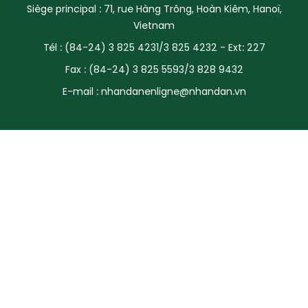
Siège principal : 71, rue Hàng Trông, Hoàn Kiêm, Hanoï,
SPORT
Vietnam
Tél : (84-24) 3 825 4231/3 825 4232 - Ext: 227
FRANCOPHONIE
Fax : (84-24) 3 825 5593/3 828 9432
PAYS NATAL
E-mail :
nhandanenligne@nhandan.vn
INTERNATIONAL
MÉGASTORIE
INFOGRAPHIE
PHOTO
VIDÉO
À PROPOS DU "PEUPLE"