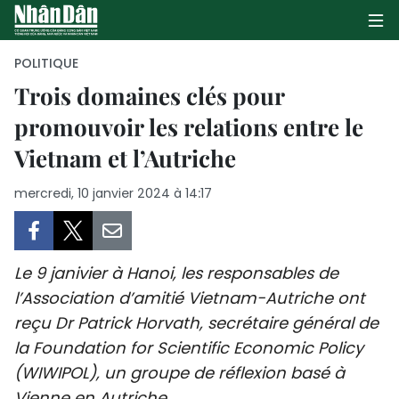
POLITIQUE
Trois domaines clés pour
promouvoir les relations entre le
PAGE D'ACCUEIL
Vietnam et l’Autriche
POLITIQUE
mercredi, 10 janvier 2024 à 14:17
ÉCONOMIE
SOCIÉTÉ
Le 9 janivier à Hanoi, les responsables de
CULTURE
l’Association d’amitié Vietnam-Autriche ont
reçu Dr Patrick Horvath, secrétaire général de
TOURISME
la Foundation for Scientific Economic Policy
(WIWIPOL), un groupe de réflexion basé à
ENVIRONNEMENT
Vienne en Autriche.