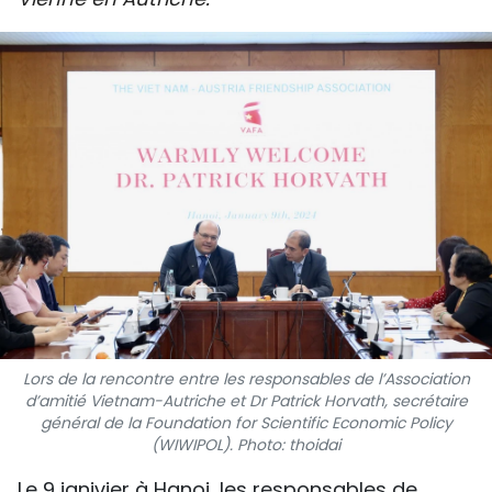
SPORT
FRANCOPHONIE
PAYS NATAL
INTERNATIONAL
MÉGASTORIE
INFOGRAPHIE
PHOTO
Lors de la rencontre entre les responsables de l’Association
VIDÉO
d’amitié Vietnam-Autriche et Dr Patrick Horvath, secrétaire
général de la Foundation for Scientific Economic Policy
(WIWIPOL). Photo: thoidai
À PROPOS DU "PEUPLE"
Le 9 janivier à Hanoi, les responsables de