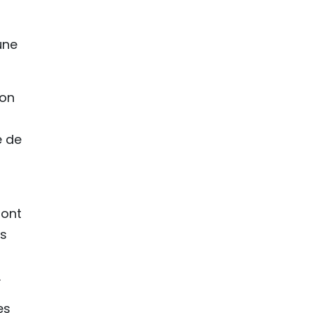
une
ion
e de
sont
es
.
es