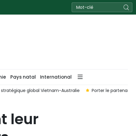
nie
Pays natal
International
ique intégral Vietnam – Nouvelle-Zélande à une nouvelle hauteur
t leur