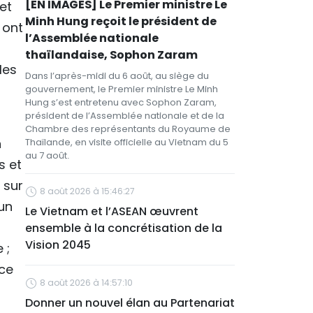
[EN IMAGES] Le Premier ministre Le
et
Minh Hung reçoit le président de
 ont
l’Assemblée nationale
thaïlandaise, Sophon Zaram
les
Dans l’après-midi du 6 août, au siège du
gouvernement, le Premier ministre Le Minh
Hung s’est entretenu avec Sophon Zaram,
président de l’Assemblée nationale et de la
Chambre des représentants du Royaume de
n
Thaïlande, en visite officielle au Vietnam du 5
au 7 août.
s et
 sur
8 août 2026 à 15:46:27
un
Le Vietnam et l’ASEAN œuvrent
ensemble à la concrétisation de la
Vision 2045
 ;
ce
8 août 2026 à 14:57:10
Donner un nouvel élan au Partenariat