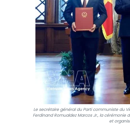
Le secrétaire général du Parti communiste du Vie
Ferdinand Romualdez Marcos Jr., la cérémonie d
et organis