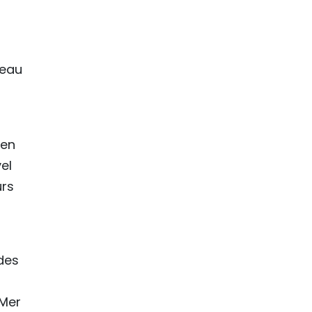
veau
 en
el
urs
des
 Mer