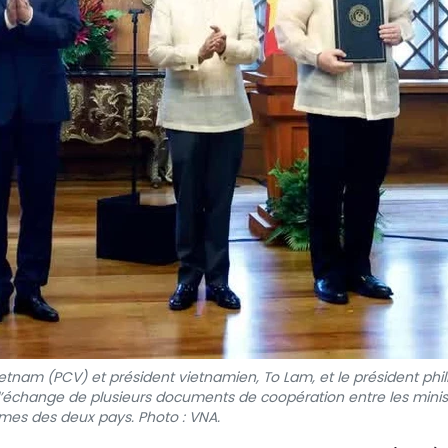
tnam (PCV) et président vietnamien, To Lam, et le président phili
’échange de plusieurs documents de coopération entre les minis
mes des deux pays. Photo : VNA.