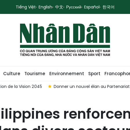
Tiếng Việt
English
中文
Русский
Español
한국어
Culture
Tourisme
Environnement
Sport
Francopho
que global Vietnam-Australie
Porter le partenariat stratég
lippines renforcen