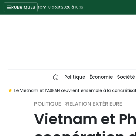
RUBRIQUES
sam. 8 août 2026 à 16:16
Politique
Économie
Société
 Vision 2045
Donner un nouvel élan au Partenariat stratégi
POLITIQUE
RELATION EXTÉRIEURE
Vietnam et Phi