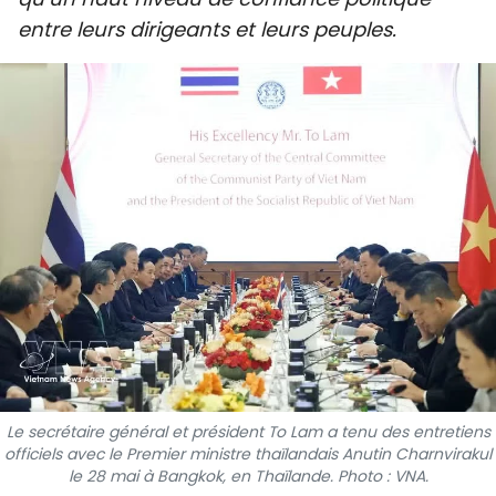
SPORT
entre leurs dirigeants et leurs peuples.
FRANCOPHONIE
PAYS NATAL
INTERNATIONAL
MÉGASTORIE
INFOGRAPHIE
PHOTO
VIDÉO
Le secrétaire général et président To Lam a tenu des entretiens
officiels avec le Premier ministre thaïlandais Anutin Charnvirakul
À PROPOS DU "PEUPLE"
le 28 mai à Bangkok, en Thaïlande. Photo : VNA.