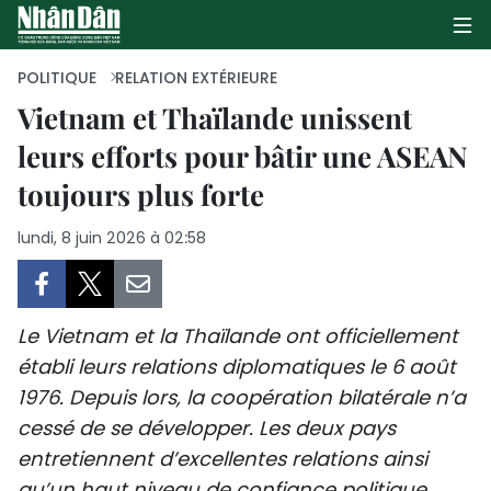
POLITIQUE
RELATION EXTÉRIEURE
Vietnam et Thaïlande unissent
leurs efforts pour bâtir une ASEAN
PAGE D'ACCUEIL
toujours plus forte
POLITIQUE
lundi, 8 juin 2026 à 02:58
ÉCONOMIE
SOCIÉTÉ
Le Vietnam et la Thaïlande ont officiellement
CULTURE
établi leurs relations diplomatiques le 6 août
1976. Depuis lors, la coopération bilatérale n’a
TOURISME
cessé de se développer. Les deux pays
entretiennent d’excellentes relations ainsi
ENVIRONNEMENT
qu’un haut niveau de confiance politique