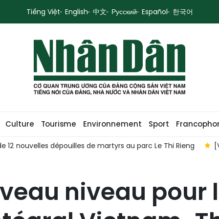
Tiếng Việt
English
中文
Русский
Español
한국어
Culture
Tourisme
Environnement
Sport
Francopho
 12 nouvelles dépouilles de martyrs au parc Le Thi Rieng
[
uveau niveau pour 