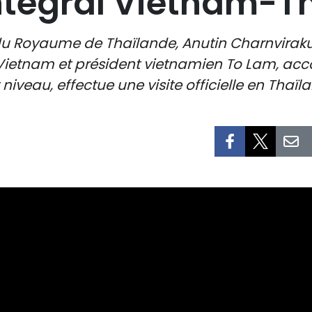
ntégral Vietnam-T
 du Royaume de Thaïlande, Anutin Charnvirakul
Vietnam et président vietnamien To Lam, ac
iveau, effectue une visite officielle en Thaï