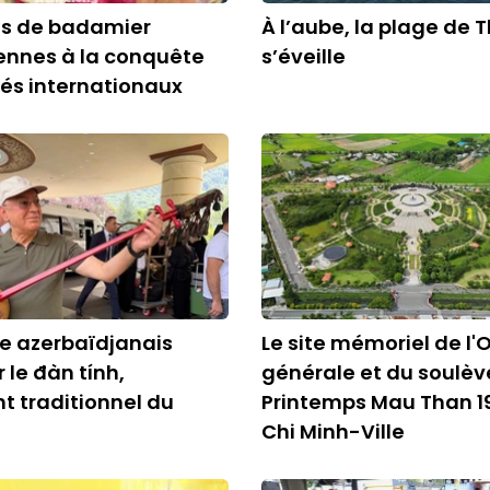
les de badamier
À l’aube, la plage de 
ennes à la conquête
s’éveille
és internationaux
re azerbaïdjanais
Le site mémoriel de l'
 le đàn tính,
générale et du soulè
t traditionnel du
Printemps Mau Than 1
Chi Minh-Ville