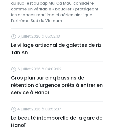
au sud-est du cap Mui Ca Mau, considéré
comme un véritable « bouclier » protégeant
les espaces maritime et aérien ainsi que
l'extrême Sud du Vietnam.
6 juillet 2026 à 05:52:13
Le village artisanal de galettes de riz
Tan An
6 juillet 2026 à 04:09:02
Gros plan sur cinq bassins de
rétention d'urgence prêts à entrer en
service à Hanoï
4 juillet 2026 à 08:56:37
La beauté intemporelle de la gare de
Hanoï