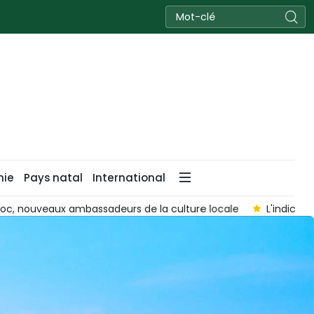
nie
Pays natal
International
ût
La propriété intellectuelle, un levier pour valoriser les spé