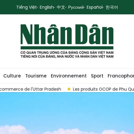
Tiếng Việt
English
中文
Русский
Español
한국어
Culture
Tourisme
Environnement
Sport
Francopho
de la culture locale
L'indice ALE 2025 sera dévoilé le 18 ao