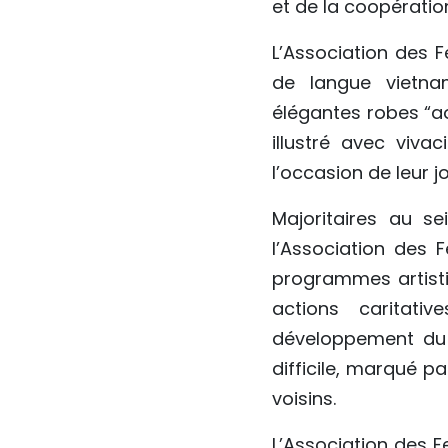
et de la coopératio
L’Association des
de langue vietna
élégantes robes “ao 
illustré avec viv
l’occasion de leur 
Majoritaires au s
l’Association des 
programmes artisti
actions caritati
développement du
difficile, marqué p
voisins.
L’Association des F