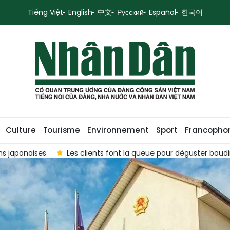
Tiếng Việt
English
中文
Русский
Español
한국어
Culture
Tourisme
Environnement
Sport
Francopho
naises
Les clients font la queue pour déguster boudin viet