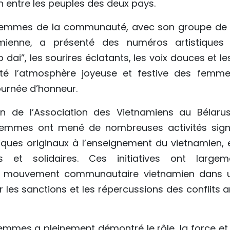
n entre les peuples des deux pays.
 Femmes de la communauté, avec son groupe de 
mienne, a présenté des numéros artistiques 
dai”, les sourires éclatants, les voix douces et le
acité l’atmosphère joyeuse et festive des femm
journée d’honneur.
ein de l’Association des Vietnamiens au Bélar
Femmes ont mené de nombreuses activités signif
ques originaux à l’enseignement du vietnamien,
ves et solidaires. Ces initiatives ont large
 mouvement communautaire vietnamien dans u
ar les sanctions et les répercussions des conflits
emmes a pleinement démontré le rôle, la force et l