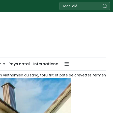
nie
Pays natal
International
namien au sang, tofu frit et pâte de crevettes fermentées dans u