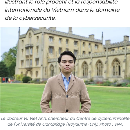
illustrant le rôle proactif et la responsabilité
SPORT
internationale du Vietnam dans le domaine
de la cybersécurité.
FRANCOPHONIE
PAYS NATAL
INTERNATIONAL
MÉGASTORIE
INFOGRAPHIE
PHOTO
VIDÉO
Le docteur Vu Viet Anh, chercheur au Centre de cybercriminalité
À PROPOS DU "PEUPLE"
de l'Université de Cambridge (Royaume-Uni). Photo : VNA.