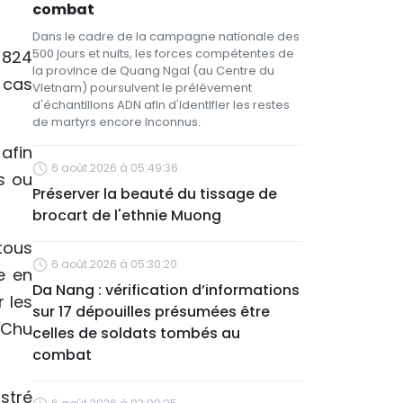
combat
Dans le cadre de la campagne nationale des
500 jours et nuits, les forces compétentes de
e 824
la province de Quang Ngai (au Centre du
 cas
Vietnam) poursuivent le prélèvement
d'échantillons ADN afin d'identifier les restes
de martyrs encore inconnus.
afin
6 août 2026 à 05:49:36
s ou
Préserver la beauté du tissage de
brocart de l'ethnie Muong
tous
6 août 2026 à 05:30:20
e en
Da Nang : vérification d’informations
 les
sur 17 dépouilles présumées être
 Chu
celles de soldats tombés au
combat
stré