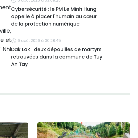
6 août 2026 à 03:09:25
ment
Cybersécurité : le PM Le Minh Hung
appelle à placer l'humain au cœur
de la protection numérique
ille,
e et
6 août 2026 à 00:28:45
i Nhi
Dak Lak : deux dépouilles de martyrs
retrouvées dans la commune de Tuy
An Tay