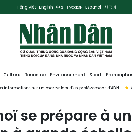
Tiếng Việt
English
中文
Русский
Español
한국어
Culture
Tourisme
Environnement
Sport
Francopho
s informations sur un martyr lors d’un prélèvement d’ADN
anoï se prépare à 