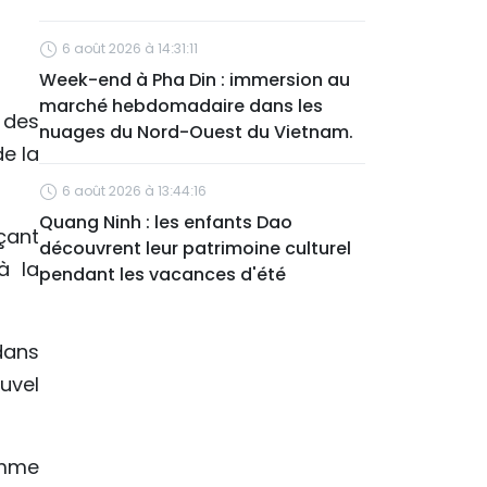
6 août 2026 à 14:31:11
Week-end à Pha Din : immersion au
marché hebdomadaire dans les
 des
nuages du Nord-Ouest du Vietnam.
e la
6 août 2026 à 13:44:16
Quang Ninh : les enfants Dao
çant
découvrent leur patrimoine culturel
à la
pendant les vacances d'été
 dans
uvel
omme