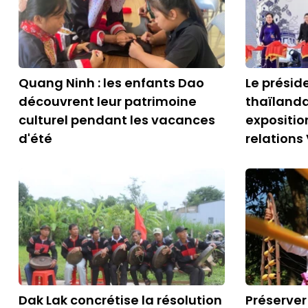
Quang Ninh : les enfants Dao
Le présid
découvrent leur patrimoine
thaïlanda
culturel pendant les vacances
expositio
d'été
relation
Dak Lak concrétise la résolution
Préserver