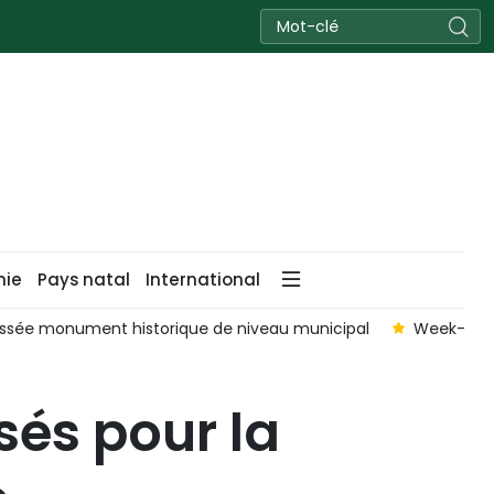
nie
Pays natal
International
lassée monument historique de niveau municipal
Week-end 
sés pour la