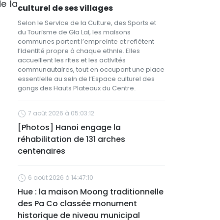
e la
culturel de ses villages
Selon le Service de la Culture, des Sports et
du Tourisme de Gia Lai, les maisons
communes portent l’empreinte et reflètent
l’identité propre à chaque ethnie. Elles
accueillent les rites et les activités
communautaires, tout en occupant une place
essentielle au sein de l’Espace culturel des
gongs des Hauts Plateaux du Centre.
7 août 2026 à 05:03:12
[Photos] Hanoi engage la
réhabilitation de 131 arches
centenaires
6 août 2026 à 14:47:10
Hue : la maison Moong traditionnelle
des Pa Co classée monument
historique de niveau municipal