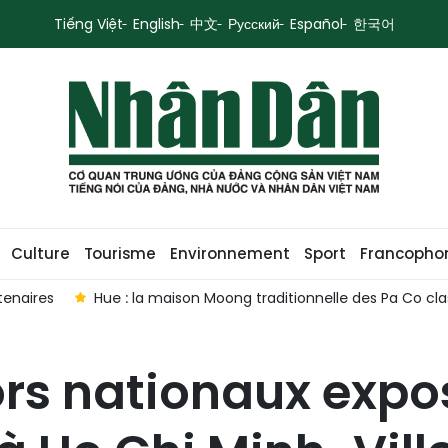
Tiếng Việt
English
中文
Русский
Español
한국어
Culture
Tourisme
Environnement
Sport
Francopho
tenaires
Hue : la maison Moong traditionnelle des Pa Co c
ors nationaux expo