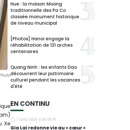
Hue : la maison Moong
traditionnelle des Pa Co
classée monument historique
de niveau municipal
[Photos] Hanoi engage la
réhabilitation de 131 arches
centenaires
Quang Ninh : les enfants Dao
découvrent leur patrimoine
 Photo
culturel pendant les vacances
d'été
EN CONTINU
ique
ham)
7 août 2026 à 05:05:15
u Xe
Gia Lai redonne vie au « cœur »