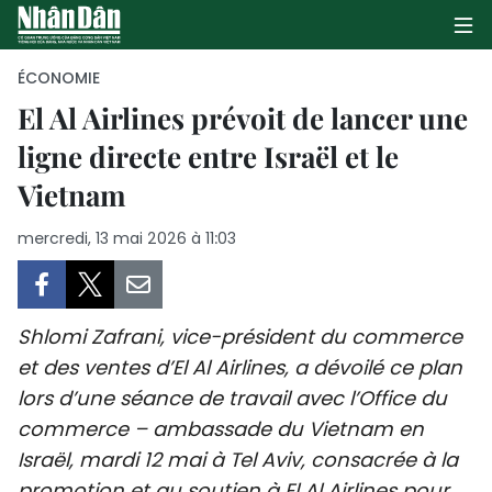
ÉCONOMIE
El Al Airlines prévoit de lancer une
ligne directe entre Israël et le
PAGE D'ACCUEIL
Vietnam
POLITIQUE
mercredi, 13 mai 2026 à 11:03
ÉCONOMIE
SOCIÉTÉ
Shlomi Zafrani, vice-président du commerce
CULTURE
et des ventes d’El Al Airlines, a dévoilé ce plan
lors d’une séance de travail avec l’Office du
TOURISME
commerce – ambassade du Vietnam en
Israël, mardi 12 mai à Tel Aviv, consacrée à la
ENVIRONNEMENT
promotion et au soutien à El Al Airlines pour