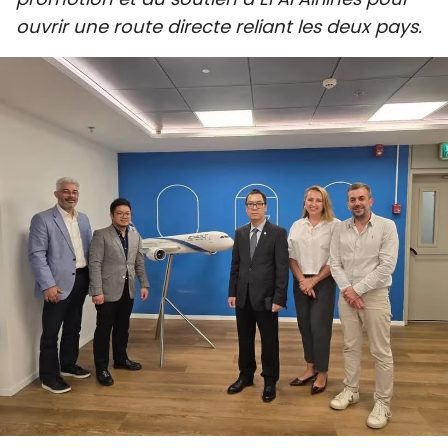
SPORT
ouvrir une route directe reliant les deux pays.
FRANCOPHONIE
PAYS NATAL
INTERNATIONAL
MÉGASTORIE
INFOGRAPHIE
PHOTO
VIDÉO
À PROPOS DU "PEUPLE"