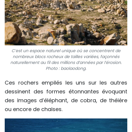
TIẾNG VIỆT
ENGLISH
中文
РУССКИЙ
C’est un espace naturel unique où se concentrent de
nombreux blocs rocheux de tailles variées, façonnés
naturellement au fil des millions d’années par l’érosion.
ESPAÑOL
Photo : baolaodong.
Ces rochers empilés les uns sur les autres
dessinent des formes étonnantes évoquant
des images d’éléphant, de cobra, de théière
ou encore de chaises.