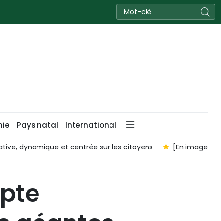
nie
Pays natal
International
 ronde « Des solutions pour améliorer la santé visuelle à l’ère m
lpte