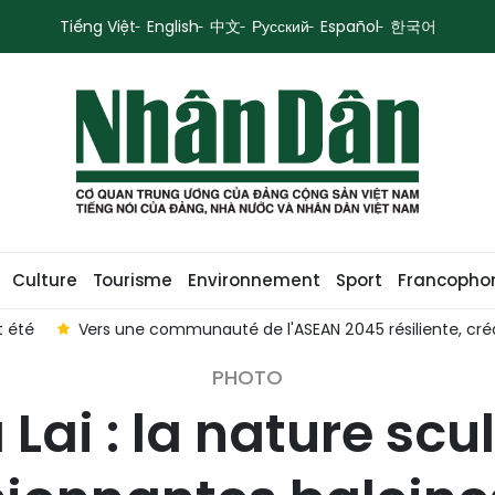
Tiếng Việt
English
中文
Русский
Español
한국어
Culture
Tourisme
Environnement
Sport
Francopho
e, dynamique et centrée sur les citoyens
[En images] Table
PHOTO
 Lai : la nature scu