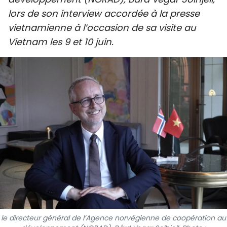
SPORT
lors de son interview accordée à la presse
vietnamienne à l’occasion de sa visite au
FRANCOPHONIE
Vietnam les 9 et 10 juin.
PAYS NATAL
INTERNATIONAL
MÉGASTORIE
INFOGRAPHIE
PHOTO
VIDÉO
À PROPOS DU "PEUPLE"
le directeur général de l’Agence norvégienne de coopération au