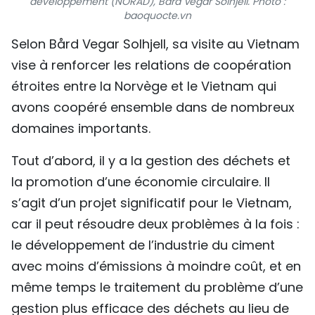
développement (NORAD), Bård Vegar Solhjell. Photo :
baoquocte.vn
TIẾNG VIỆT
Selon Bård Vegar Solhjell, sa visite au Vietnam
ENGLISH
vise à renforcer les relations de coopération
étroites entre la Norvège et le Vietnam qui
中文
avons coopéré ensemble dans de nombreux
РУССКИЙ
domaines importants.
ESPAÑOL
Tout d’abord, il y a la gestion des déchets et
la promotion d’une économie circulaire. Il
s’agit d’un projet significatif pour le Vietnam,
car il peut résoudre deux problèmes à la fois :
le développement de l’industrie du ciment
avec moins d’émissions à moindre coût, et en
même temps le traitement du problème d’une
gestion plus efficace des déchets au lieu de