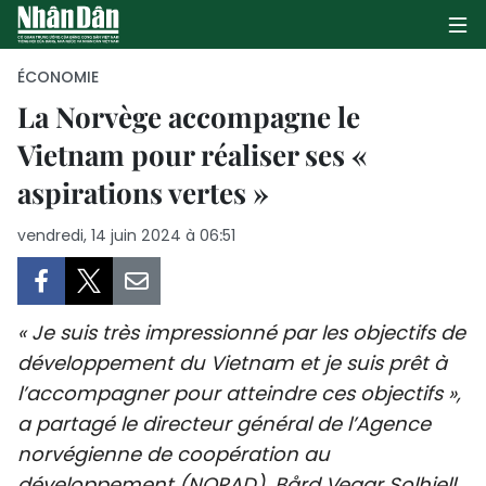
ÉCONOMIE
La Norvège accompagne le
Vietnam pour réaliser ses «
PAGE D'ACCUEIL
aspirations vertes »
POLITIQUE
vendredi, 14 juin 2024 à 06:51
ÉCONOMIE
SOCIÉTÉ
« Je suis très impressionné par les objectifs de
CULTURE
développement du Vietnam et je suis prêt à
l’accompagner pour atteindre ces objectifs »,
TOURISME
a partagé le directeur général de l’Agence
norvégienne de coopération au
ENVIRONNEMENT
développement (NORAD), Bård Vegar Solhjell,