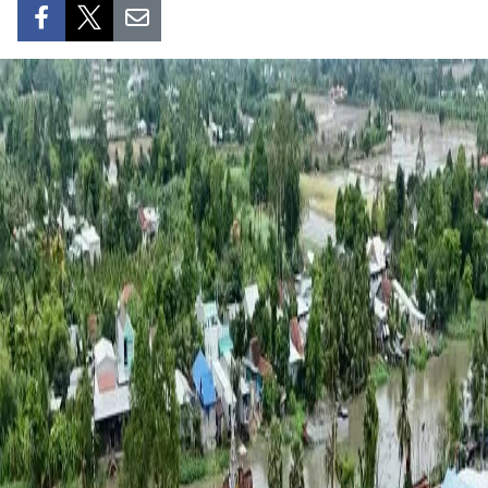
SPORT
FRANCOPHONIE
PAYS NATAL
INTERNATIONAL
MÉGASTORIE
INFOGRAPHIE
PHOTO
VIDÉO
À PROPOS DU "PEUPLE"