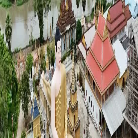
TIẾNG VIỆT
ENGLISH
中文
РУССКИЙ
ESPAÑOL