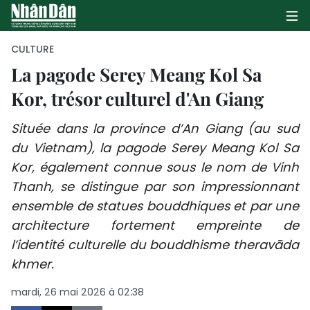
CULTURE
La pagode Serey Meang Kol Sa
Kor, trésor culturel d'An Giang
PAGE D'ACCUEIL
Située dans la province d’An Giang (au sud
POLITIQUE
du Vietnam), la pagode Serey Meang Kol Sa
ÉCONOMIE
Kor, également connue sous le nom de Vinh
Thanh, se distingue par son impressionnant
SOCIÉTÉ
ensemble de statues bouddhiques et par une
architecture fortement empreinte de
CULTURE
l’identité culturelle du bouddhisme theravāda
TOURISME
khmer.
mardi, 26 mai 2026 à 02:38
ENVIRONNEMENT