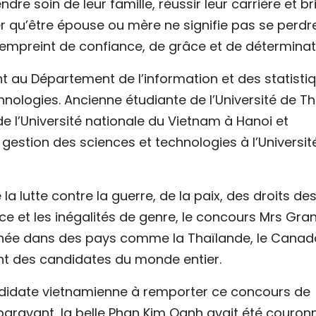
e soin de leur famille, réussir leur carrière et bri
er qu’être épouse ou mère ne signifie pas se perdr
 empreint de confiance, de grâce et de déterminati
t au Département de l’information et des statisti
nologies. Ancienne étudiante de l’Université de Th
 de l’Université nationale du Vietnam à Hanoi et
estion des sciences et technologies à l’Universit
a lutte contre la guerre, de la paix, des droits de
nce et les inégalités de genre, le concours Mrs Gra
nnée dans des pays comme la Thaïlande, le Canad
irant des candidates du monde entier.
didate vietnamienne à remporter ce concours de
aravant, la belle Phan Kim Oanh avait été couron