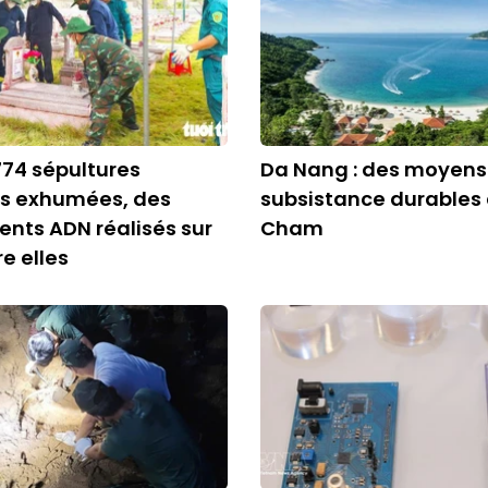
 774 sépultures
Da Nang : des moyens
 exhumées, des
subsistance durables 
nts ADN réalisés sur
Cham
e elles