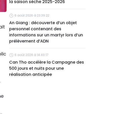
la saison sèche 2025-2026
6 août 2026 à 23:39:22
An Giang : découverte d’un objet
ait
personnel contenant des
t
informations sur un martyr lors d’un
prélèvement d’ADN
lic
6 août 2026 à 14:49:17
Can Tho accélère la Campagne des
500 jours et nuits pour une
réalisation anticipée
,
ne