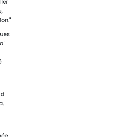
ller
e,
on."
ques
ai
é
s
nd
a,
née