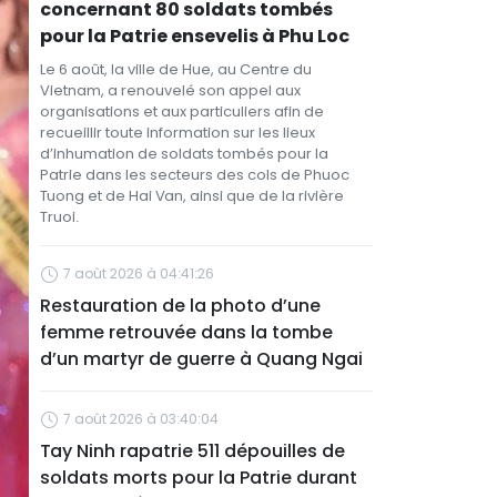
concernant 80 soldats tombés
pour la Patrie ensevelis à Phu Loc
Le 6 août, la ville de Hue, au Centre du
Vietnam, a renouvelé son appel aux
organisations et aux particuliers afin de
recueillir toute information sur les lieux
d’inhumation de soldats tombés pour la
Patrie dans les secteurs des cols de Phuoc
Tuong et de Hai Van, ainsi que de la rivière
Truoi.
7 août 2026 à 04:41:26
Restauration de la photo d’une
femme retrouvée dans la tombe
d’un martyr de guerre à Quang Ngai
7 août 2026 à 03:40:04
Tay Ninh rapatrie 511 dépouilles de
soldats morts pour la Patrie durant