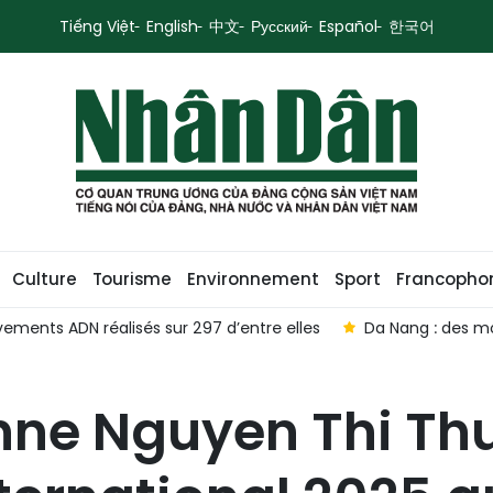
Tiếng Việt
English
中文
Русский
Español
한국어
Culture
Tourisme
Environnement
Sport
Francopho
les
Da Nang : des moyens de subsistance durables à Cu 
nne Nguyen Thi Th