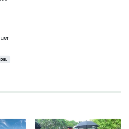
a
buer
DEL