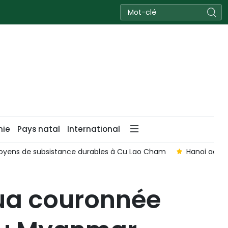
nie
Pays natal
International
Lao Cham
Hanoi accélère la recherche et l’identification des
ua couronnée