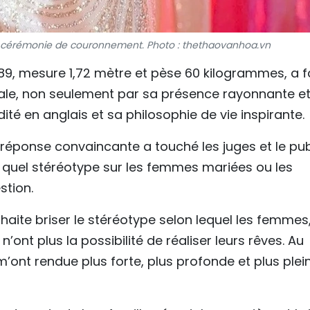
la cérémonie de couronnement. Photo : thethaovanhoa.vn
89, mesure 1,72 mètre et pèse 60 kilogrammes, a f
inale, non seulement par sa présence rayonnante e
ité en anglais et sa philosophie de vie inspirante.
réponse convaincante a touché les juges et le pub
é quel stéréotype sur les femmes mariées ou les
stion.
haite briser le stéréotype selon lequel les femmes
ont plus la possibilité de réaliser leurs rêves. Au
m’ont rendue plus forte, plus profonde et plus plei