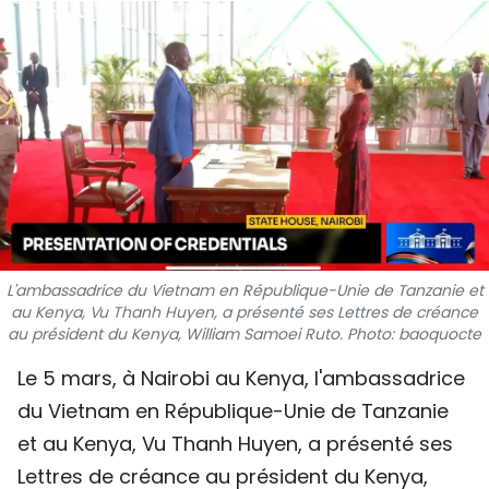
SPORT
FRANCOPHONIE
PAYS NATAL
INTERNATIONAL
MÉGASTORIE
INFOGRAPHIE
L'ambassadrice du Vietnam en République-Unie de Tanzanie et
au Kenya, Vu Thanh Huyen, a présenté ses Lettres de créance
au président du Kenya, William Samoei Ruto. Photo: baoquocte
PHOTO
Le 5 mars, à Nairobi au Kenya, l'ambassadrice
VIDÉO
du Vietnam en République-Unie de Tanzanie
et au Kenya, Vu Thanh Huyen, a présenté ses
À PROPOS DU "PEUPLE"
Lettres de créance au président du Kenya,