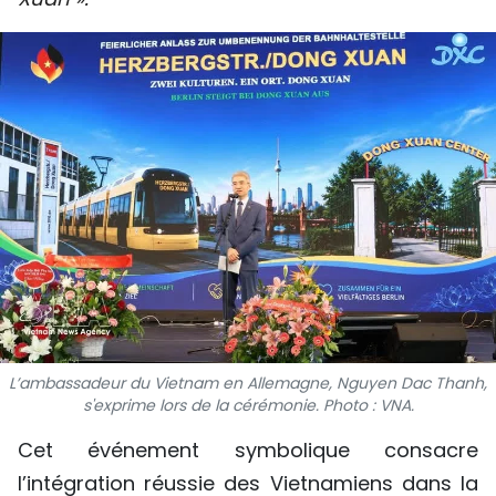
SPORT
FRANCOPHONIE
PAYS NATAL
INTERNATIONAL
MÉGASTORIE
INFOGRAPHIE
PHOTO
L’ambassadeur du Vietnam en Allemagne, Nguyen Dac Thanh,
VIDÉO
s'exprime lors de la cérémonie. Photo : VNA.
Cet événement symbolique consacre
À PROPOS DU "PEUPLE"
l’intégration réussie des Vietnamiens dans la