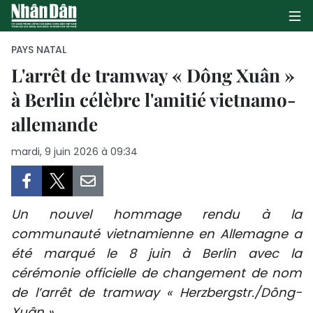
PAYS NATAL
L'arrêt de tramway « Dông Xuân »
à Berlin célèbre l'amitié vietnamo-
PAGE D'ACCUEIL
allemande
POLITIQUE
mardi, 9 juin 2026 à 09:34
ÉCONOMIE
SOCIÉTÉ
Un nouvel hommage rendu à la
CULTURE
communauté vietnamienne en Allemagne a
été marqué le 8 juin à Berlin avec la
TOURISME
cérémonie officielle de changement de nom
de l’arrêt de tramway « Herzbergstr./Dông-
ENVIRONNEMENT
Xuân ».