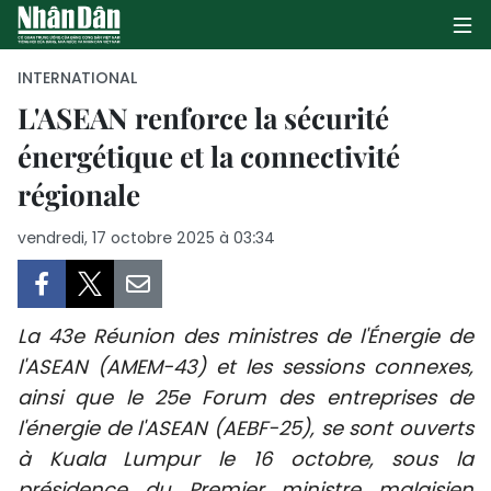
INTERNATIONAL
L'ASEAN renforce la sécurité
énergétique et la connectivité
PAGE D'ACCUEIL
régionale
POLITIQUE
vendredi, 17 octobre 2025 à 03:34
ÉCONOMIE
SOCIÉTÉ
La 43e Réunion des ministres de l'Énergie de
CULTURE
l'ASEAN (AMEM-43) et les sessions connexes,
ainsi que le 25e Forum des entreprises de
TOURISME
l'énergie de l'ASEAN (AEBF-25), se sont ouverts
à Kuala Lumpur le 16 octobre, sous la
ENVIRONNEMENT
présidence du Premier ministre malaisien