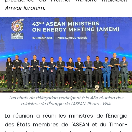
SPORT
Anwar Ibrahim.
FRANCOPHONIE
PAYS NATAL
INTERNATIONAL
MÉGASTORIE
INFOGRAPHIE
PHOTO
Les chefs de délégation participent à la 43e réunion des
ministres de l'Énergie de l'ASEAN. Photo : VNA.
VIDÉO
La réunion a réuni les ministres de l'Énergie
des États membres de l'ASEAN et du Timor-
À PROPOS DU "PEUPLE"