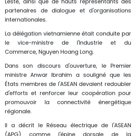
Leste, ainsi que de hauts représentants des
TIẾNG VIỆT
partenaires de dialogue et d'organisations
internationales.
ENGLISH
La délégation vietnamienne était conduite par
中文
le vice-ministre de l'Industrie et du
Commerce, Nguyen Hoang Long.
РУССКИЙ
Dans son discours d'ouverture, le Premier
ESPAÑOL
ministre Anwar Ibrahim a souligné que les
États membres de l'ASEAN devaient redoubler
d'efforts et renforcer leur coopération pour
promouvoir la connectivité énergétique
régionale.
Il a décrit le Réseau électrique de l'ASEAN
(APG) comme l'épine dorsale de la