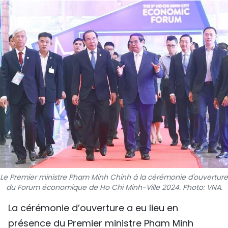
SPORT
FRANCOPHONIE
PAYS NATAL
INTERNATIONAL
MÉGASTORIE
INFOGRAPHIE
PHOTO
Le Premier ministre Pham Minh Chinh à la cérémonie d'ouverture
VIDÉO
du Forum économique de Ho Chi Minh-Ville 2024. Photo: VNA.
La cérémonie d’ouverture a eu lieu en
À PROPOS DU "PEUPLE"
présence du Premier ministre Pham Minh