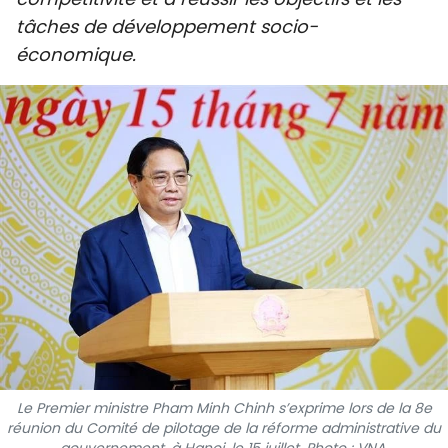
SPORT
tâches de développement socio-
économique.
FRANCOPHONIE
PAYS NATAL
INTERNATIONAL
MÉGASTORIE
INFOGRAPHIE
PHOTO
VIDÉO
Le Premier ministre Pham Minh Chinh s’exprime lors de la 8e
À PROPOS DU "PEUPLE"
réunion du Comité de pilotage de la réforme administrative du