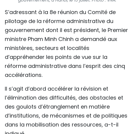
gouvernement, à Hanoi, le 15 juillet. Photo : VNA.
TIẾNG VIỆT
S’adressant à la 8e réunion du Comité de
pilotage de la réforme administrative du
ENGLISH
gouvernement dont il est président, le Premier
中文
ministre Pham Minh Chinh a demandé aux
ministères, secteurs et localités
РУССКИЙ
d’appréhender les points de vue sur la
ESPAÑOL
réforme administrative dans l’esprit des cinq
accélérations.
Il s’agit d’abord accélérer la révision et
l’élimination des difficultés, des obstacles et
des goulots d’étranglement en matière
d’institutions, de mécanismes et de politiques
dans la mobilisation des ressources, a-t-il
indiqué.