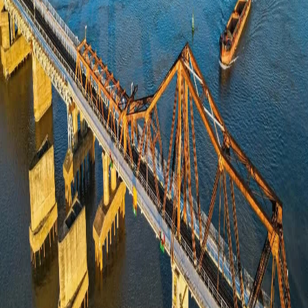
TIẾNG VIỆT
ENGLISH
中文
РУССКИЙ
ESPAÑOL