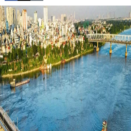
SPORT
FRANCOPHONIE
PAYS NATAL
INTERNATIONAL
MÉGASTORIE
INFOGRAPHIE
PHOTO
VIDÉO
À PROPOS DU "PEUPLE"