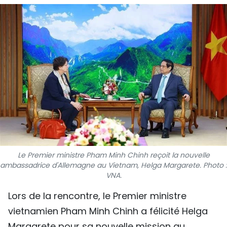
SPORT
FRANCOPHONIE
PAYS NATAL
INTERNATIONAL
MÉGASTORIE
INFOGRAPHIE
Le Premier ministre Pham Minh Chinh reçoit la nouvelle
PHOTO
ambassadrice d'Allemagne au Vietnam, Helga Margarete. Photo :
VNA.
VIDÉO
Lors de la rencontre, le Premier ministre
vietnamien Pham Minh Chinh a félicité Helga
À PROPOS DU "PEUPLE"
Margarete pour sa nouvelle mission au