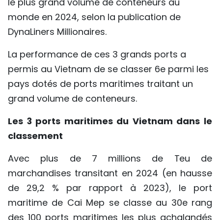
le plus grand volume de conteneurs au
TIẾNG VIỆT
monde en 2024, selon la publication de
DynaLiners Millionaires.
ENGLISH
La performance de ces 3 grands ports a
中文
permis au Vietnam de se classer 6e parmi les
РУССКИЙ
pays dotés de ports maritimes traitant un
grand volume de conteneurs.
ESPAÑOL
Les 3 ports maritimes du Vietnam dans le
classement
Avec plus de 7 millions de Teu de
marchandises transitant en 2024 (en hausse
de 29,2 % par rapport à 2023), le port
maritime de Cai Mep se classe au 30e rang
des 100 ports maritimes les plus achalandés