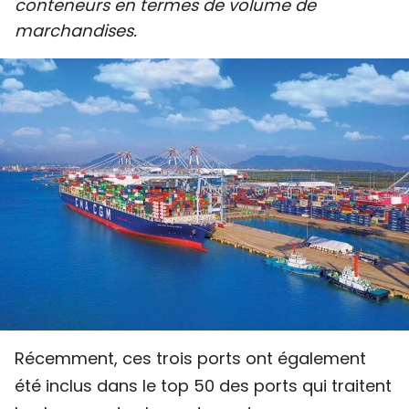
conteneurs en termes de volume de
SPORT
marchandises.
FRANCOPHONIE
PAYS NATAL
INTERNATIONAL
MÉGASTORIE
INFOGRAPHIE
PHOTO
VIDÉO
Récemment, ces trois ports ont également
été inclus dans le top 50 des ports qui traitent
À PROPOS DU "PEUPLE"