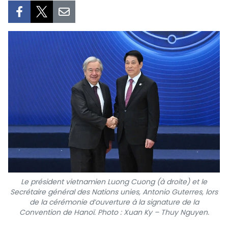
SPORT
FRANCOPHONIE
PAYS NATAL
INTERNATIONAL
MÉGASTORIE
INFOGRAPHIE
PHOTO
Le président vietnamien Luong Cuong (à droite) et le
VIDÉO
Secrétaire général
des Nations unies, Antonio Guterres, lors
de la cérémonie d’ouverture à la signature de la
Convention de Hanoï. Photo : Xuan Ky – Thuy Nguyen.
À PROPOS DU "PEUPLE"