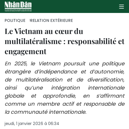
POLITIQUE
RELATION EXTÉRIEURE
Le Vietnam au cœur du
multilatéralisme : responsabilité et
PAGE D'ACCUEIL
engagement
POLITIQUE
En 2025, le Vietnam poursuit une politique
ÉCONOMIE
étrangère d’indépendance et d’autonomie,
de multilatéralisation et de diversification,
SOCIÉTÉ
ainsi qu’une intégration internationale
CULTURE
globale et approfondie, en s’affirmant
comme un membre actif et responsable de
TOURISME
la communauté internationale.
ENVIRONNEMENT
jeudi, 1 janvier 2026 à 06:34