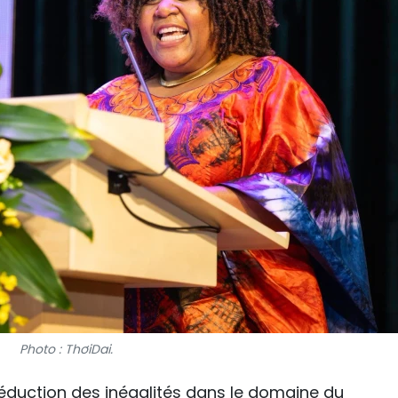
Photo : ThơiDai.
réduction des inégalités dans le domaine du