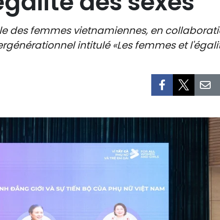
égalité des sexes
rale des femmes vietnamiennes, en collabora
générationnel intitulé «Les femmes et l'égalit