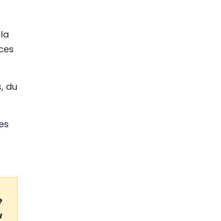
la
ces
, du
xes
e
u