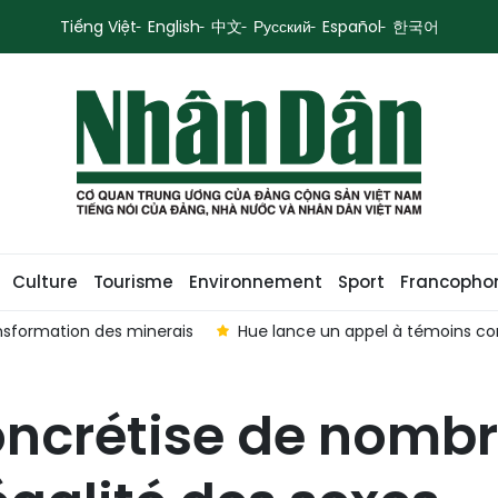
Tiếng Việt
English
中文
Русский
Español
한국어
Culture
Tourisme
Environnement
Sport
Francopho
sformation des minerais
Hue lance un appel à témoins con
ncrétise de nombr