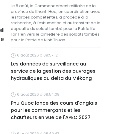
Le 5 août, le Commandement militaire de la
province de Khanh Hoa, en coordination avec
les forces compétentes, a procédé à la
recherche, à l’exhumation et au transfert de la
dépouille du soldat tombé pour la Patrie Ka
ll
Tor Tien vers le Cimetière des soldats tombés
de
pour la Patrie de Ninh Thuan.
6 août 2026 à 09:57:12
Les données de surveillance au
service de la gestion des ouvrages
hydrauliques du delta du Mékong
6 août 2026 à 08:54:08
Phu Quoc lance des cours d'anglais
pour les commerçants et les
chauffeurs en vue de l'APEC 2027
a
6 août 2026 à 08:49:43