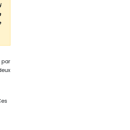
i
n
e
 par
deux
Ces