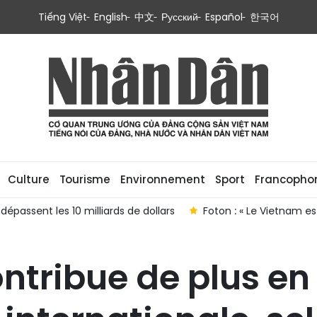
Tiếng Việt
English
中文
Русский
Español
한국어
Culture
Tourisme
Environnement
Sport
Francopho
SEAN »
Sciences et technologies, nouveaux moteurs de cr
ntribue de plus en 