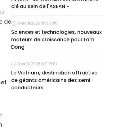
clé au sein de l'ASEAN »
du
e de
9 août 2026 à 13:20:01
Sciences et technologies, nouveaux
moteurs de croissance pour Lam
Dong
9 août 2026 à 11:15:01
Le Vietnam, destination attractive
de géants américains des semi-
 et
conducteurs
r
n