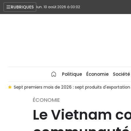
RUBRIQUES
lun. 10 août 2026 à 03:02
Politique
Économie
Société
ollars
Foton : « Le Vietnam est un marché clé au sein de l'A
ÉCONOMIE
Le Vietnam co