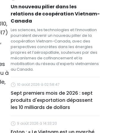
Un nouveau pilier dans les
relations de coopération Vietnam-
Canada
10,
Les sciences, les technologies et l’innovation
17)
pourraient devenir un nouveau pilier de la
,
coopération Vietnam-Canada, avec des
perspectives concrètes dans les énergies
propres et l’aérospatiale, soutenues par des
mécanismes de cofinancement et la
es
mobilisation du réseau d’experts vietnamiens
au Canada.
ou à
le,
10 août 2026 à 02:58:47
n
Sept premiers mois de 2026 : sept
produits d'exportation dépassent
les 10 milliards de dollars
9 août 2026 à 14:33:20
Foton : « Le Vietnam est un marché