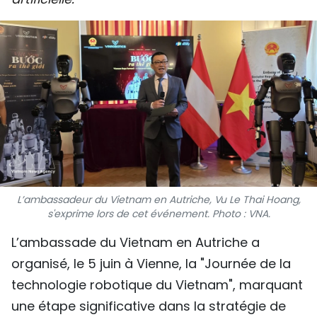
SPORT
FRANCOPHONIE
PAYS NATAL
INTERNATIONAL
MÉGASTORIE
INFOGRAPHIE
L’ambassadeur du Vietnam en Autriche, Vu Le Thai Hoang,
s'exprime lors de cet événement. Photo : VNA.
PHOTO
L’ambassade du Vietnam en Autriche a
VIDÉO
organisé, le 5 juin à Vienne, la "Journée de la
technologie robotique du Vietnam", marquant
À PROPOS DU "PEUPLE"
une étape significative dans la stratégie de