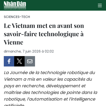
SCIENCES-TECH
Le Vietnam met en avant son
savoir-faire technologique à
PAGE D'ACCUEIL
Vienne
POLITIQUE
dimanche, 7 juin 2026 à 02:02
ÉCONOMIE
SOCIÉTÉ
La Journée de la technologie robotique du
CULTURE
Vietnam a mis en valeur les capacités du
pays en recherche, développement et
TOURISME
maîtrise des technologies de pointe dans la
robotique, l’automatisation et l’intelligence
ENVIRONNEMENT
artificielle.