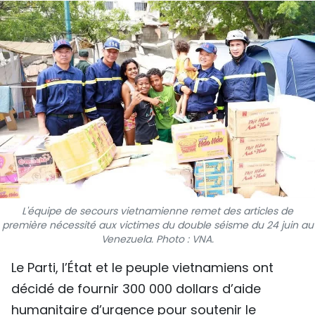
SPORT
FRANCOPHONIE
PAYS NATAL
INTERNATIONAL
MÉGASTORIE
INFOGRAPHIE
L'équipe de secours vietnamienne remet des articles de
PHOTO
première nécessité aux victimes du double séisme du 24 juin au
Venezuela. Photo : VNA.
VIDÉO
Le Parti, l’État et le peuple vietnamiens ont
décidé de fournir 300 000 dollars d’aide
À PROPOS DU "PEUPLE"
humanitaire d’urgence pour soutenir le