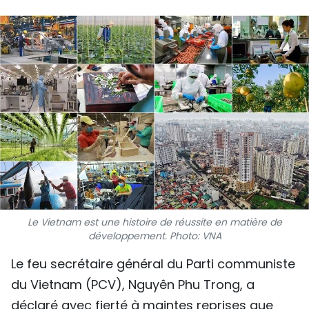
SPORT
FRANCOPHONIE
PAYS NATAL
INTERNATIONAL
MÉGASTORIE
INFOGRAPHIE
PHOTO
Le Vietnam est une histoire de réussite en matière de
développement. Photo: VNA
VIDÉO
Le feu secrétaire général du Parti communiste
du Vietnam (PCV), Nguyên Phu Trong, a
À PROPOS DU "PEUPLE"
déclaré avec fierté à maintes reprises que