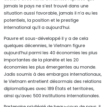
jamais le pays ne s’est trouvé dans une
TIẾNG VIỆT
situation aussi favorable, jamais il n’a eu les
ENGLISH
potentiels, la position et le prestige
international qu’il a aujourd’hui.
中文
Pauvre et sous-développé il y a de cela
РУССКИЙ
quelques décennies, le Vietnam figure
ESPAÑOL
aujourd’hui parmi les 40 économies les plus
importantes de la planète et les 20
économies les plus émergentes au monde.
Jadis soumis à des embargos internationaux,
le Vietnam entretient désormais des relations
diplomatiques avec 189 États et territoires,
ainsi qu’avec 500 institutions internationales.
Partenaire privilégié de beau-coup de pays, il