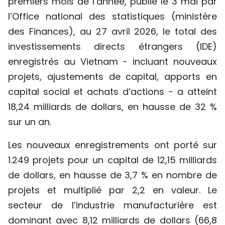
premiers mois de l’année, publié le 3 mai par
TIẾNG VIỆT
l’Office national des statistiques (ministère
des Finances), au 27 avril 2026, le total des
ENGLISH
investissements directs étrangers (IDE)
enregistrés au Vietnam - incluant nouveaux
中文
projets, ajustements de capital, apports en
РУССКИЙ
capital social et achats d’actions - a atteint
18,24 milliards de dollars, en hausse de 32 %
ESPAÑOL
sur un an.
Les nouveaux enregistrements ont porté sur
1.249 projets pour un capital de 12,15 milliards
de dollars, en hausse de 3,7 % en nombre de
projets et multiplié par 2,2 en valeur. Le
secteur de l’industrie manufacturière est
dominant avec 8,12 milliards de dollars (66,8