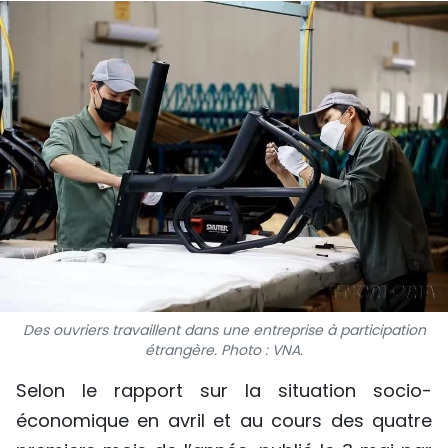
SPORT
FRANCOPHONIE
PAYS NATAL
INTERNATIONAL
MÉGASTORIE
INFOGRAPHIE
PHOTO
Des ouvriers travaillent dans une entreprise à participation
étrangère. Photo : VNA.
VIDÉO
Selon le rapport sur la situation socio-
économique en avril et au cours des quatre
À PROPOS DU "PEUPLE"