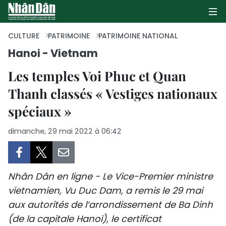
CULTURE
PATRIMOINE
PATRIMOINE NATIONAL
Hanoi - Vietnam
PAGE D'ACCUEIL
Les temples Voi Phuc et Quan
Thanh classés « Vestiges nationaux
POLITIQUE
spéciaux »
ÉCONOMIE
dimanche, 29 mai 2022 à 06:42
SOCIÉTÉ
CULTURE
Nhân Dân en ligne - Le Vice-Premier ministre
vietnamien, Vu Duc Dam, a remis le 29 mai
TOURISME
aux autorités de l’arrondissement de Ba Dinh
ENVIRONNEMENT
(de la capitale Hanoï), le certificat