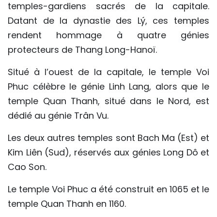
temples-gardiens sacrés de la capitale.
TIẾNG VIỆT
Datant de la dynastie des Lý, ces temples
rendent hommage à quatre génies
ENGLISH
protecteurs de Thang Long-Hanoï.
中文
Situé à l’ouest de la capitale, le temple Voi
РУССКИЙ
Phuc célèbre le génie Linh Lang, alors que le
temple Quan Thanh, situé dans le Nord, est
ESPAÑOL
dédié au génie Trân Vu.
Les deux autres temples sont Bach Ma (Est) et
Kim Liên (Sud), réservés aux génies Long Dô et
Cao Son.
Le temple Voi Phuc a été construit en 1065 et le
temple Quan Thanh en 1160.