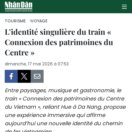
TOURISME
VOYAGE
L’identité singulière du train «
Connexion des patrimoines du
PAGE D'ACCUEIL
Centre »
POLITIQUE
dimanche, 17 mai 2026 à 07:53
ÉCONOMIE
SOCIÉTÉ
Entre paysages, musique et gastronomie, le
CULTURE
train « Connexion des patrimoines du Centre
du Vietnam », reliant Hue à Da Nang, propose
TOURISME
une expérience immersive qui affirme
aujourd’hui une nouvelle identité du chemin
ENVIRONNEMENT
de fer vietnamien.