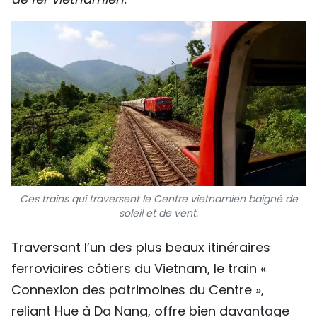
SPORT
FRANCOPHONIE
PAYS NATAL
INTERNATIONAL
MÉGASTORIE
INFOGRAPHIE
Ces trains qui traversent le Centre vietnamien baigné de
soleil et de vent.
PHOTO
Traversant l’un des plus beaux itinéraires
VIDÉO
ferroviaires côtiers du Vietnam, le train «
Connexion des patrimoines du Centre »,
À PROPOS DU "PEUPLE"
reliant Hue à Da Nang, offre bien davantage