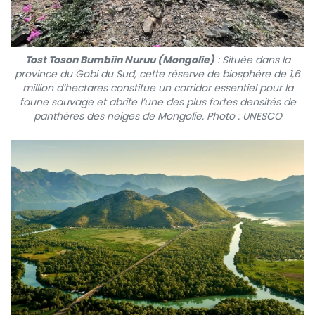
Tost Toson Bumbiin Nuruu (Mongolie)
: Située dans la
province du Gobi du Sud, cette réserve de biosphère de 1,6
million d’hectares constitue un corridor essentiel pour la
faune sauvage et abrite l’une des plus fortes densités de
panthères des neiges de Mongolie. Photo : UNESCO