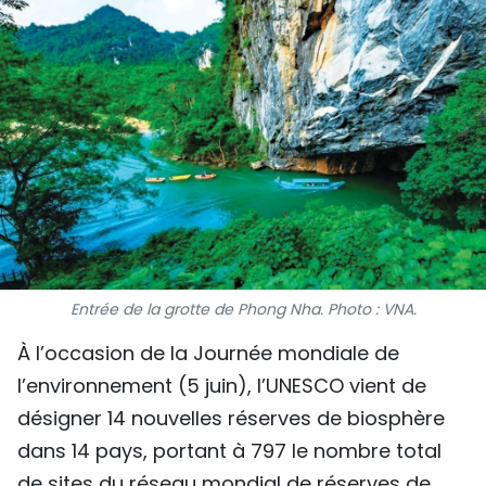
SPORT
FRANCOPHONIE
PAYS NATAL
INTERNATIONAL
MÉGASTORIE
INFOGRAPHIE
Entrée de la grotte de Phong Nha. Photo : VNA.
PHOTO
À l’occasion de la Journée mondiale de
l’environnement (5 juin), l’UNESCO vient de
VIDÉO
désigner 14 nouvelles réserves de biosphère
dans 14 pays, portant à 797 le nombre total
À PROPOS DU "PEUPLE"
de sites du réseau mondial de réserves de