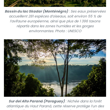
Bassin du lac Skadar (Monténégro)
: Ses eaux préservées
accueillent 281 espèces d’oiseaux, soit environ 55 % de
l’avifaune européenne, ainsi que plus de 1 396 taxons
répartis dans les zones humides et les gorges
environnantes. Photo : UNESCO
Sur del Alto Paraná (Paraguay)
: Nichée dans la forêt
atlantique du Haut Paraná, cette réserve protège l’un des