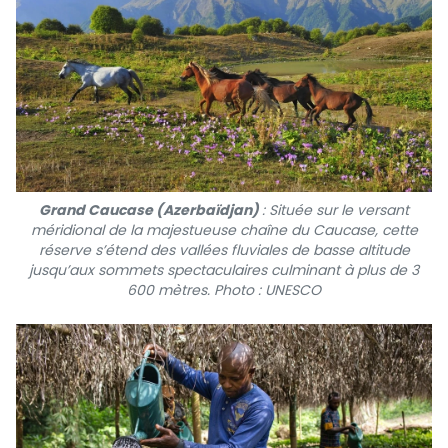
Grand Caucase (Azerbaïdjan)
: Située sur le versant
méridional de la majestueuse chaîne du Caucase, cette
réserve s’étend des vallées fluviales de basse altitude
jusqu’aux sommets spectaculaires culminant à plus de 3
600 mètres. Photo : UNESCO