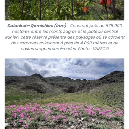
Dalankuh–Qamishlou (Iran)
: Couvrant près de 875 000
hectares entre les monts Zagros et le plateau central
iranien, cette réserve présente des paysages où se côtoient
des sommets culminant à près de 4 000 mètres et de
vastes steppes semi-arides. Photo : UNESCO