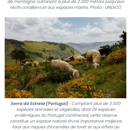
de montagne culminant à plus de 2 200 mètres jusqu’aux
récifs coralliens et aux espaces marins. Photo : UNESCO
Serra da Estrela (Portugal)
: Comptant plus de 3 000
espèces animales et végétales, dont 26 espèces
endémiques du Portugal continental, cette réserve
constitue un espace naturel d’une importance majeure
face aux risques d’incendies de forêt et aux effets du