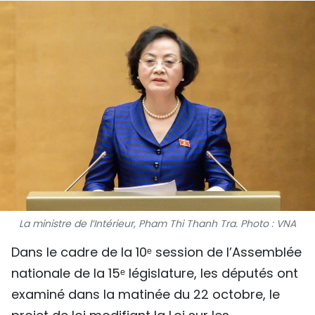
SPORT
FRANCOPHONIE
PAYS NATAL
INTERNATIONAL
MÉGASTORIE
INFOGRAPHIE
PHOTO
La ministre de l’Intérieur, Pham Thi Thanh Tra. Photo : VNA
Dans le cadre de la 10ᵉ session de l’Assemblée
VIDÉO
nationale de la 15ᵉ législature, les députés ont
examiné dans la matinée du 22 octobre, le
À PROPOS DU "PEUPLE"