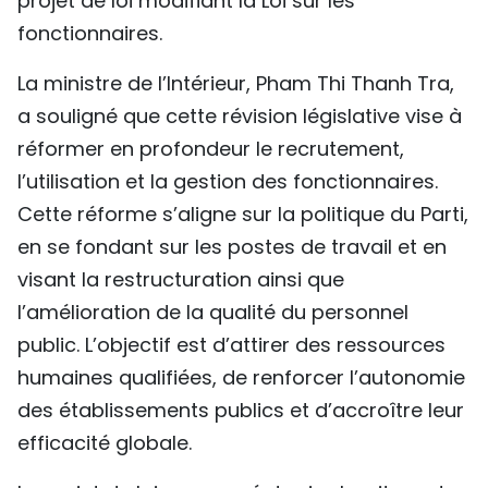
projet de loi modifiant la Loi sur les
TIẾNG VIỆT
fonctionnaires.
ENGLISH
La ministre de l’Intérieur, Pham Thi Thanh Tra,
a souligné que cette révision législative vise à
中文
réformer en profondeur le recrutement,
l’utilisation et la gestion des fonctionnaires.
РУССКИЙ
Cette réforme s’aligne sur la politique du Parti,
ESPAÑOL
en se fondant sur les postes de travail et en
visant la restructuration ainsi que
l’amélioration de la qualité du personnel
public. L’objectif est d’attirer des ressources
humaines qualifiées, de renforcer l’autonomie
des établissements publics et d’accroître leur
efficacité globale.