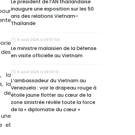
Le président de l’AN thaïlandaise
inaugure une exposition sur les 50
pour
ans des relations Vietnam–
ente
Thaïlande
6 août 2026 à 09:57:54
orie
Le ministre malaisien de la Défense
 des
en visite officielle au Vietnam
6 août 2026 à 09:55:10
, la
L’ambassadeur du Vietnam au
, la
Venezuela : voir le drapeau rouge à
n de
étoile jaune flotter au cœur de la
zone sinistrée révèle toute la force
de la « diplomatie du cœur »
 une
e et