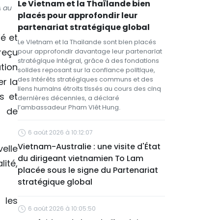
Le Vietnam et la Thaïlande bien
A au
placés pour approfondir leur
partenariat stratégique global
é et
Le Vietnam et la Thaïlande sont bien placés
reçu
pour approfondir davantage leur partenariat
stratégique intégral, grâce à des fondations
tion
solides reposant sur la confiance politique,
des intérêts stratégiques communs et des
er la
liens humains étroits tissés au cours des cinq
s et
dernières décennies, a déclaré
l’ambassadeur Pham Viêt Hung.
e de
6 août 2026 à 10:12:07
Vietnam-Australie : une visite d'État
elle
du dirigeant vietnamien To Lam
ité,
placée sous le signe du Partenariat
stratégique global
 les
6 août 2026 à 10:05:50