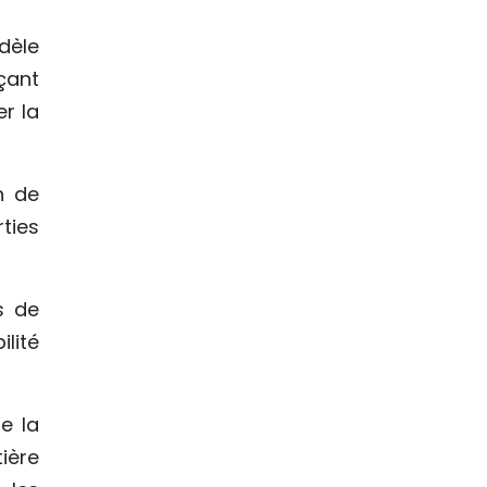
dèle
çant
er la
n de
ties
s de
lité
e la
ière