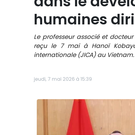
dans le déve
humaines dir
Le professeur associé et docteu
reçu le 7 mai à Hanoï Kobayas
internationale (JICA) au Vietnam.
jeudi, 7 mai 2026 à 15:39