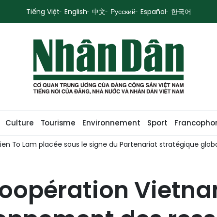
Tiếng Việt
English
中文
Русский
Español
한국어
Culture
Tourisme
Environnement
Sport
Francopho
s le signe du Partenariat stratégique global
Le président de
 coopération Viet