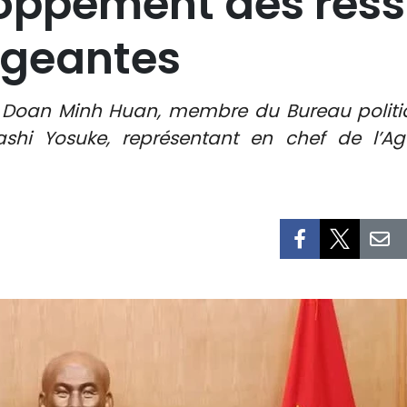
loppement des res
igeantes
r Doan Minh Huan, membre du Bureau politiq
hi Yosuke, représentant en chef de l’A