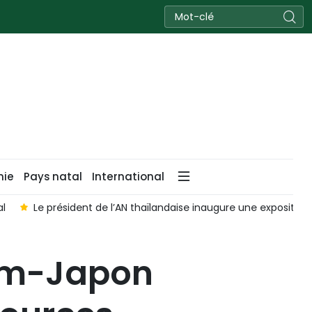
nie
Pays natal
International
 l’AN thaïlandaise inaugure une exposition sur les 50 ans des re
nam-Japon