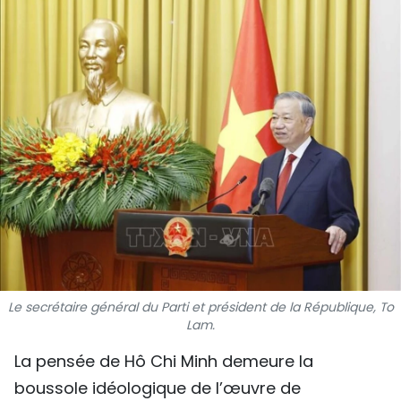
SPORT
FRANCOPHONIE
PAYS NATAL
INTERNATIONAL
MÉGASTORIE
INFOGRAPHIE
PHOTO
Le secrétaire général du Parti et président de la République, To
VIDÉO
Lam.
La pensée de Hô Chi Minh demeure la
À PROPOS DU "PEUPLE"
boussole idéologique de l’œuvre de